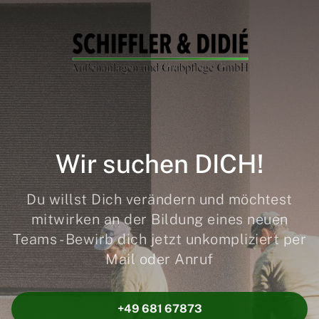
Wir suchen DICH!
Du willst Dich verändern und möchtest
mitwirken an der Bildung eines neuen
Teams - Bewirb dich jetzt unkompliziert per
Mail oder Anruf
+49 681 67873